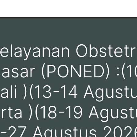
n
Ruang Lingkup
Info Pelanggan
Hubungi kami
Pelayanan Obstetr
asar (PONED) :(1
ali )(13-14 Agust
rta )(18-19 Agust
6-27 Agustus 202