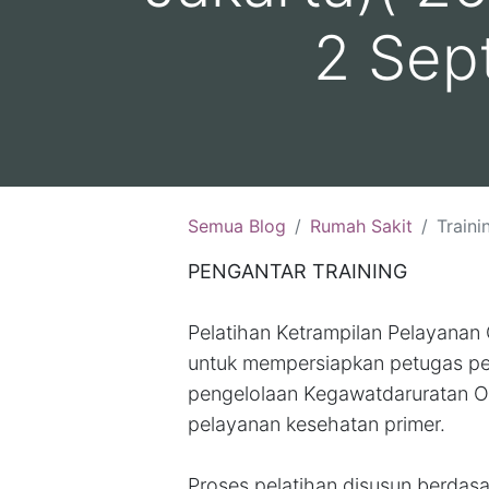
2 Sep
Semua Blog
Rumah Sakit
Training Pelayanan Ob
PENGANTAR TRAINING
Pelatihan Ketrampilan Pelayanan 
untuk mempersiapkan petugas p
pengelolaan Kegawatdaruratan Obs
pelayanan kesehatan primer.
Proses pelatihan disusun berdas