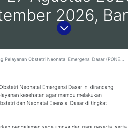
tember 2026, Ba
stetri Neonatal Emergensi Dasar (PONED) :(10-11 Agustus 2026, Bali )(13-14 Agustus 2026, Yogyakarta )(18-19 Agustus 2026, Jakarta)( 26-27 Agustus 2026 Malang)(1-2 September 2026, Bandung)
Obstetri Neonatal Emergensi Dasar ini dirancang
elayanan kesehatan agar mampu melakukan
tetri dan Neonatal Esensial Dasar di tingkat
arkan pengalaman sebelumnya dari para peserta, serta