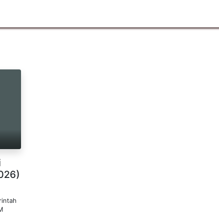
n
Ruang Lingkup
Info Pelanggan
Hubungi kami
i
026)
intah
DM