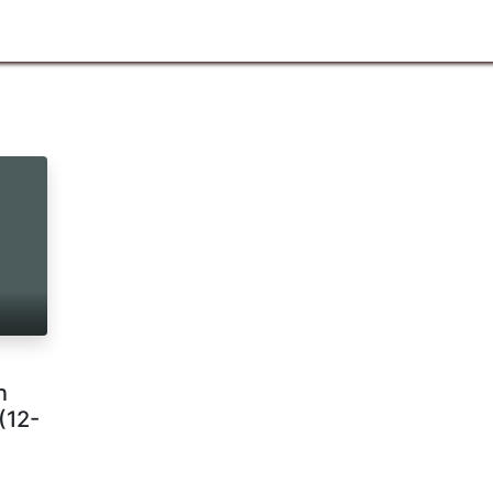
n
Ruang Lingkup
Info Pelanggan
Hubungi kami
n
(12-