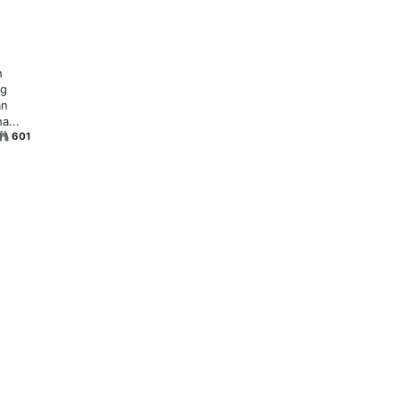
h
ng
an
a...
601