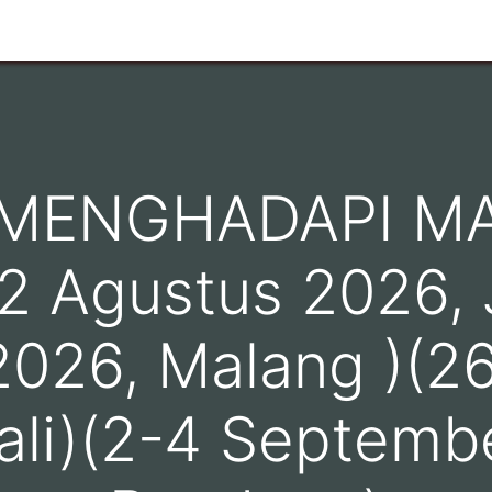
n
Ruang Lingkup
Info Pelanggan
Hubungi kami
 MENGHADAPI M
2 Agustus 2026, 
2026, Malang )(2
ali)(2-4 Septemb