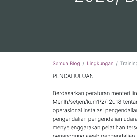
Semua Blog
Lingkungan
Training Penanggung J
PENDAHULUAN
Berdasarkan peraturan menteri l
Menlh/setjen/kum1/2/12018 tent
operasional instalasi pengendal
pengendalian pengendalian udara
menyelenggarakan pelatihan ter
penanggungjawab pengendalian 