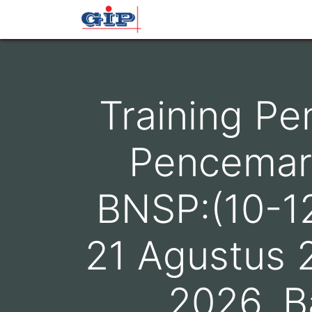
Beranda
Profil
Layana
Training P
Pencemara
BNSP:(10-12
21 Agustus 
2026, B