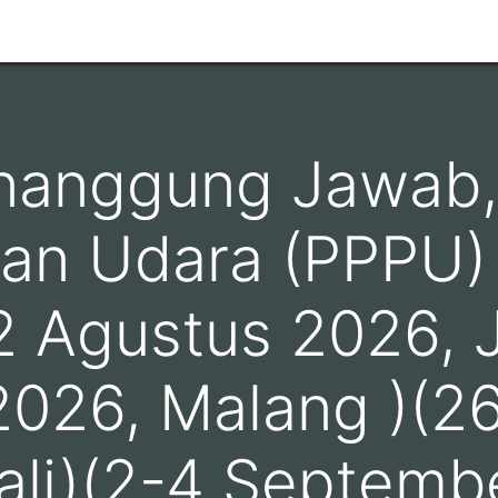
n
Ruang Lingkup
Info Pelanggan
Hubungi kami
enanggung Jawab,
n Udara (PPPU) S
 Agustus 2026, J
2026, Malang )(2
ali)(2-4 Septemb