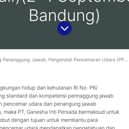
Bandung)
awab, Pengendali Pencemaran Udara (PPPU) Sertifikasi BNSP:(10-12 Agustus 2026, Jakarta )(19-21 Agustus 2026, Malang )(26-28 Agustus 2026, Bali)(2-4 September 2026, Bandung)
ingkungan hidup dan kehutanan RI No. P6/
ang standard dan kompetensi pennaggung jawab
ian pencemar udara dan penangung jawab
, maka PT, Ganesha Inti Persada bermaksud untuk
sebut dengan tujuan untuk membantu para
pencemar udara mendapatkan pengetahuan dan