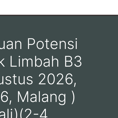
uan Potensi
ik Limbah B3
gustus 2026,
6, Malang )
li)(2-4