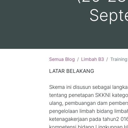
Sept
Semua Blog
Limbah B3
Training Kompetensi Penent
LATAR BELAKANG
Skema ini disusun sebagai lang
tentang penetapan SKKNI katego
ulang, pembuangan dam pembers
pengelolaan limbah bidang limbah
ketenagakerjaan pada tahun2 01
kompetensi bidang Lingkungan H