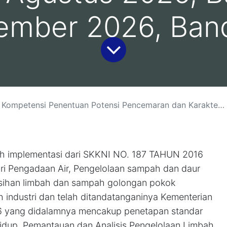
ember 2026, Ban
uan Potensi Pencemaran dan Karakteristik Limbah B3 (Sertifikasi BNSP):(10-12 Agustus 2026, Jakarta )(19-21 Agustus 2026, Malang )(26-28 Agustus 2026, Bali)(2-4 September 2026, Bandung)
kah implementasi dari SKKNI NO. 187 TAHUN 2016
ri Pengadaan Air, Pengelolaan sampah dan daur
ihan limbah dan sampah golongan pokok
 industri dan telah ditandatanganinya Kementerian
6 yang didalamnya mencakup penetapan standar
idup, Pemantauan dan Analisis Pengelolaan Limbah