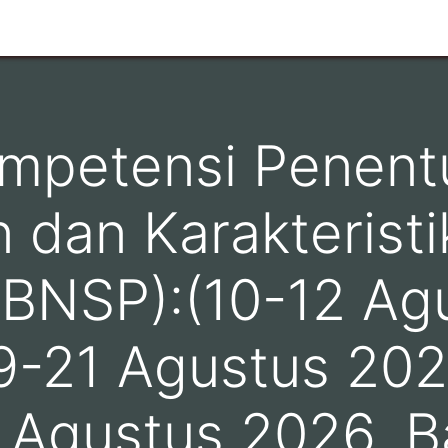
n
Ruang Lingkup
Info Pelanggan
Hubungi kami
ompetensi Penent
dan Karakterist
i BNSP):(10-12 A
19-21 Agustus 202
 Agustus 2026, Ba