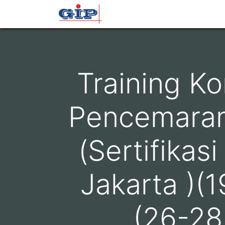
Beranda
Profil
Layana
Training K
Pencemaran 
(Sertifikas
Jakarta )(
(26-28