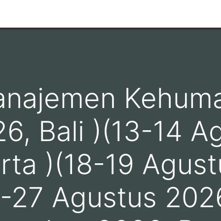
n
Ruang Lingkup
Info Pelanggan
Hubungi kami
anajemen Kehuma
6, Bali )(13-14 A
rta )(18-19 Agust
6-27 Agustus 202