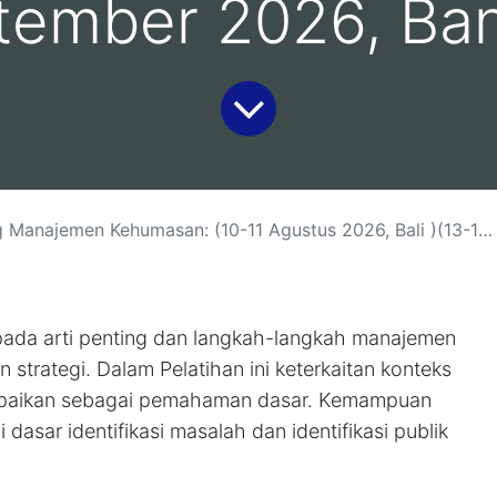
tember 2026, Ba
ehumasan: (10-11 Agustus 2026, Bali )(13-14 Agustus 2026, Yogyakarta )(18-19 Agustus 2026, Jakarta)( 26-27 Agustus 2026 Malang)(1-2 September 2026, Bandung)
da arti penting dan langkah-langkah manajemen
trategi. Dalam Pelatihan ini keterkaitan konteks
mpaikan sebagai pemahaman dasar. Kemampuan
i dasar identifikasi masalah dan identifikasi publik