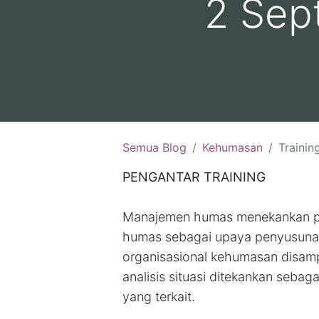
2 Sep
Semua Blog
Kehumasan
Training Manajemen K
PENGANTAR TRAINING
Manajemen humas menekankan pa
humas sebagai upaya penyusunan s
organisasional kehumasan disa
analisis situasi ditekankan sebaga
yang terkait.