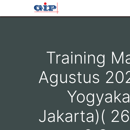
Beranda
Profil
Layana
Training M
Agustus 202
Yogyaka
Jakarta)( 2