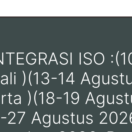
n
Ruang Lingkup
Info Pelanggan
Hubungi kami
TEGRASI ISO :(1
ali )(13-14 Agust
rta )(18-19 Agust
6-27 Agustus 202