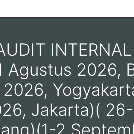
n
Ruang Lingkup
Info Pelanggan
Hubungi kami
AUDIT INTERNAL
1 Agustus 2026, B
 2026, Yogyakarta
26, Jakarta)( 26
ang)(1-2 Septem