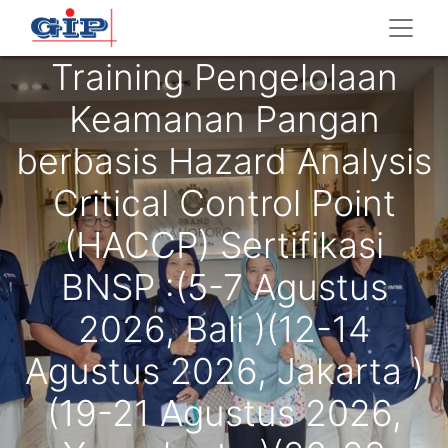
Training Pengelolaan
Keamanan Pangan
berbasis Hazard Analysis
Critical Control Point
(HACCP) Sertifikasi
BNSP :(5-7 Agustus
2026, Bali )(12-14
Agustus 2026, Jakarta )
(19-21 Agustus 2026,