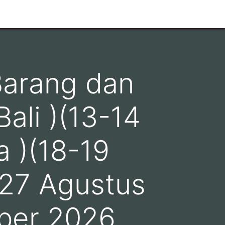
Barang dan
ali )(13-14
 )(18-19
-27 Agustus
ber 2026,