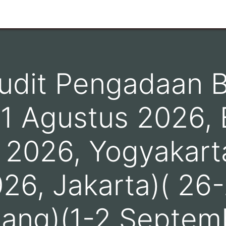
n
Ruang Lingkup
Info Pelanggan
Hubungi kami
Audit Pengadaan 
11 Agustus 2026, B
 2026, Yogyakarta
26, Jakarta)( 26
ang)(1-2 Septem